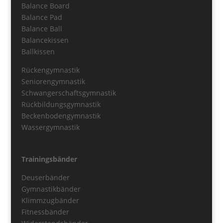
Balance Board
Balance Pad
Balance Ball
Balancekissen
Ballkissen
Rückengymnastik
Seniorengymnastik
Schwangerschaftsgymnastik
Rückbildungsgymnastik
Beckenbodengymnastik
Wassergymnastik
Trainingsbänder
Deuserbänder
Gymnastikbänder
Klimmzugbänder
Fitnessbänder