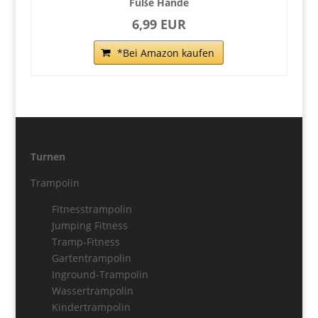
Füße Hände
6,99 EUR
*Bei Amazon kaufen
Turnen
Trampolin
Fitnesstrampolin
Jumping Fitness
Tramp-Fitness
Gartentrampolin
Inground-Trampolin
Wassertrampolin
Kindertrampolin