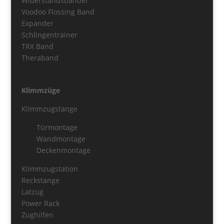
Widerstandsbänder
Voodoo Flossing Band
Expander
Schlingentrainer
TRX Band
Theraband
Klimmzüge
Klimmzugstange
Türmontage
Wandmontage
Deckenmontage
Klimmzugstation
Reckstange
Latzug
Power Rack
Zughilfen