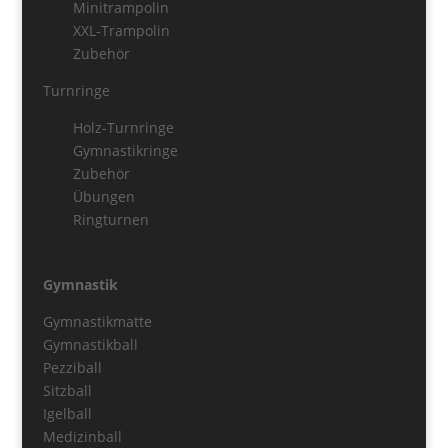
Minitrampolin
XXL-Trampolin
Zubehör
Turnringe
Holz-Turnringe
Gymnastikringe
Zubehör
Übungen
Ringturnen
Gymnastik
Gymnastikmatte
Gymnastikball
Pezziball
Sitzball
Igelball
Medizinball