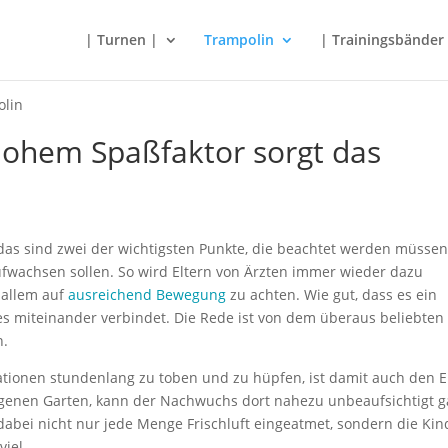
| Turnen |
Trampolin
| Trainingsbänder
olin
 hohem Spaßfaktor sorgt das
das sind zwei der wichtigsten Punkte, die beachtet werden müssen
ufwachsen sollen. So wird Eltern von Ärzten immer wieder dazu
 allem auf
ausreichend Bewegung
zu achten. Wie gut, dass es ein
es miteinander verbindet. Die Rede ist von dem überaus beliebten
n.
lationen stundenlang zu toben und zu hüpfen, ist damit auch den E
igenen Garten, kann der Nachwuchs dort nahezu unbeaufsichtigt 
abei nicht nur jede Menge Frischluft eingeatmet, sondern die Kin
iel.