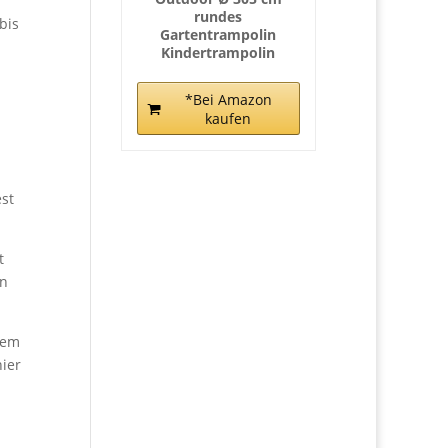
rundes
bis
Gartentrampolin
Kindertrampolin
*Bei Amazon
kaufen
st
t
on
nem
ier