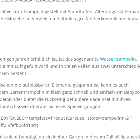
ternative zum Trampolingestell mit Standfüßen. Allerdings sollte man
olche Modelle im Vergleich mit ähnlich großen herkömmlichen Varia
enigen Jahren erhältlich ist, ist das sogenannte
Wassertrampolin
.
e mit Luft gefüllt wird und in vielen Fällen aus zwei unterschiedl
ken besteht.
schen die aufblasbaren Elemente gespannt ist, kann es auch
m Gartentrampolin in klein ganz schnell und einfach ein Babypoo
leinkinder bietet die rückseitig befüllbare Badeinsel mit ihren
Komfort sowie überaus sicheres Spielvergnügen.
01F5N28C4′ template=’ProductCarousel‘ store=’trampolinn-21′
ff0-9fefb00fd14d‘]
ls nicht benötigt, da ein kleiner Garten in diesem Fall völlig ausrei