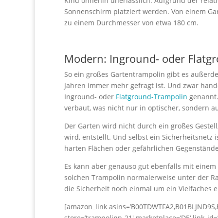
Kind ohnehin unerlässlich. Aufgrund der rela
Sonnenschirm platziert werden. Von einem Gar
zu einem Durchmesser von etwa 180 cm.
Modern: Inground- oder Flatg
So ein großes Gartentrampolin gibt es außerdem
Jahren immer mehr gefragt ist. Und zwar hand
Inground- oder
Flatground-Trampolin
genannt.
verbaut, was nicht nur in optischer, sondern au
Der Garten wird nicht durch ein großes Geste
wird, entstellt. Und selbst ein Sicherheitsnet
harten Flächen oder gefährlichen Gegenständen
Es kann aber genauso gut ebenfalls mit einem
solchen Trampolin normalerweise unter der Ra
die Sicherheit noch einmal um ein Vielfaches e
[amazon_link asins=’B00TDWTFA2,B01BLJND9S,
store=’trampolinn-21′ marketplace=’DE‘ link_i