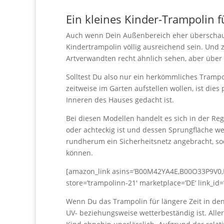
Ein kleines Kinder-Trampolin f
Auch wenn Dein Außenbereich eher überschauba
Kindertrampolin völlig ausreichend sein. Und z
Artverwandten recht ähnlich sehen, aber über
Solltest Du also nur ein herkömmliches Trampolin
zeitweise im Garten aufstellen wollen, ist die
Inneren des Hauses gedacht ist.
Bei diesen Modellen handelt es sich in der Re
oder achteckig ist und dessen Sprungfläche we
rundherum ein Sicherheitsnetz angebracht, sod
können.
[amazon_link asins=’B00M42YA4E,B00O33P9V0,
store=’trampolinn-21′ marketplace=’DE‘ link_i
Wenn Du das Trampolin für längere Zeit in den 
UV- beziehungsweise wetterbeständig ist. Aller