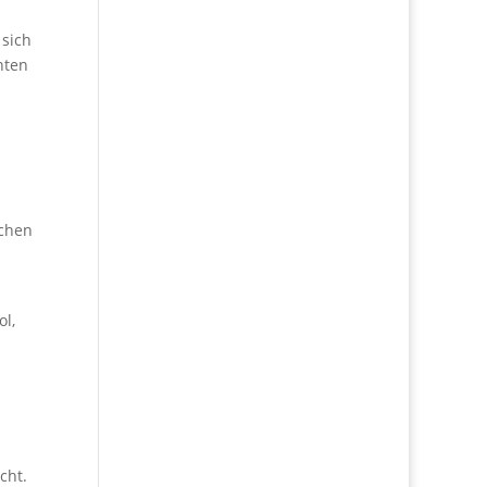
 sich
nten
ichen
l,
cht.