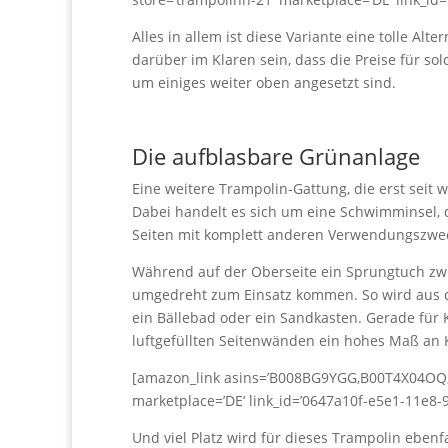
Alles in allem ist diese Variante eine tolle Al
darüber im Klaren sein, dass die Preise für s
um einiges weiter oben angesetzt sind.
Die aufblasbare Grünanlage
Eine weitere Trampolin-Gattung, die erst seit w
Dabei handelt es sich um eine Schwimminsel, di
Seiten mit komplett anderen Verwendungszwec
Während auf der Oberseite ein Sprungtuch zwi
umgedreht zum Einsatz kommen. So wird aus de
ein Bällebad oder ein Sandkasten. Gerade für K
luftgefüllten Seitenwänden ein hohes Maß an 
[amazon_link asins=’B008BG9YGG,B00T4X04OQ,B
marketplace=’DE‘ link_id=’0647a10f-e5e1-11e8-9
Und viel Platz wird für dieses Trampolin ebenfal