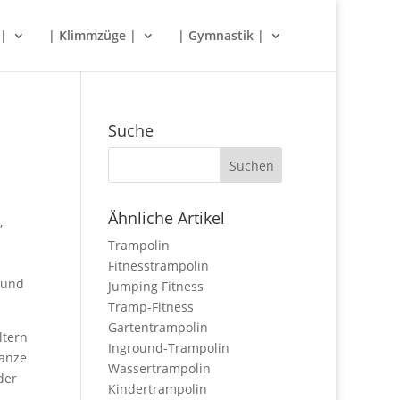
 |
| Klimmzüge |
| Gymnastik |
Suche
Ähnliche Artikel
,
Trampolin
Fitnesstrampolin
 und
Jumping Fitness
Tramp-Fitness
Gartentrampolin
ltern
Inground-Trampolin
ganze
Wassertrampolin
der
Kindertrampolin