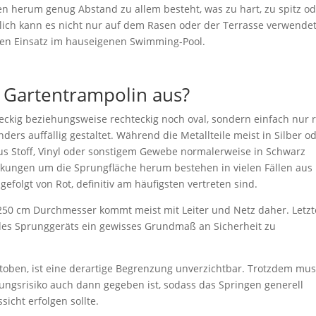
ßen herum genug Abstand zu allem besteht, was zu hart, zu spitz o
rlich kann es nicht nur auf dem Rasen oder der Terrasse verwende
den Einsatz im hauseigenen Swimming-Pool.
s Gartentrampolin aus?
 eckig beziehungsweise rechteckig noch oval, sondern einfach nur 
nders auffällig gestaltet. Während die Metallteile meist in Silber o
us Stoff, Vinyl oder sonstigem Gewebe normalerweise in Schwarz
eckungen um die Sprungfläche herum bestehen in vielen Fällen aus
folgt von Rot, definitiv am häufigsten vertreten sind.
250 cm Durchmesser kommt meist mit Leiter und Netz daher. Letzt
des Sprunggeräts ein gewisses Grundmaß an Sicherheit zu
oben, ist eine derartige Begrenzung unverzichtbar. Trotzdem mus
ungsrisiko auch dann gegeben ist, sodass das Springen generell
icht erfolgen sollte.