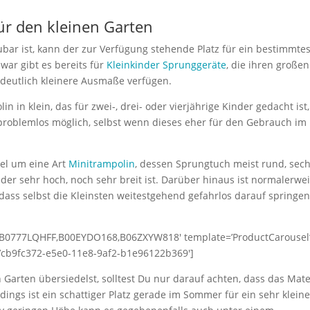
ür den kleinen Garten
r ist, kann der zur Verfügung stehende Platz für ein bestimmte
war gibt es bereits für
Kleinkinder Sprunggeräte
, die ihren großen
 deutlich kleinere Ausmaße verfügen.
 in klein, das für zwei-, drei- oder vierjährige Kinder gedacht ist,
s problemlos möglich, selbst wenn dieses eher für den Gebrauch im
gel um eine Art
Minitrampolin
, dessen Sprungtuch meist rund, sech
der sehr hoch, noch sehr breit ist. Darüber hinaus ist normalerwe
ass selbst die Kleinsten weitestgehend gefahrlos darauf springen
B0777LQHFF,B00EYDO168,B06ZXYW818′ template=’ProductCarousel
d=’cb9fc372-e5e0-11e8-9af2-b1e96122b369′]
Garten übersiedelst, solltest Du nur darauf achten, dass das Mate
dings ist ein schattiger Platz gerade im Sommer für ein sehr klein