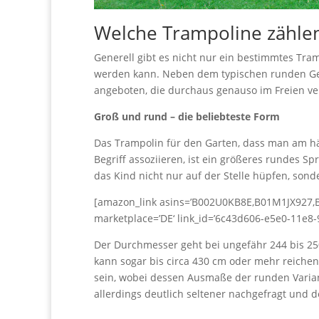
Welche Trampoline zählen
Generell gibt es nicht nur ein bestimmtes Tram
werden kann. Neben dem typischen runden Ges
angeboten, die durchaus genauso im Freien v
Groß und rund – die beliebteste Form
Das Trampolin für den Garten, dass man am h
Begriff assoziieren, ist ein größeres rundes Sp
das Kind nicht nur auf der Stelle hüpfen, sond
[amazon_link asins=’B002U0KB8E,B01M1JX927,B
marketplace=’DE‘ link_id=’6c43d606-e5e0-11e8
Der Durchmesser geht bei ungefähr 244 bis 250
kann sogar bis circa 430 cm oder mehr reichen
sein, wobei dessen Ausmaße der runden Varia
allerdings deutlich seltener nachgefragt und