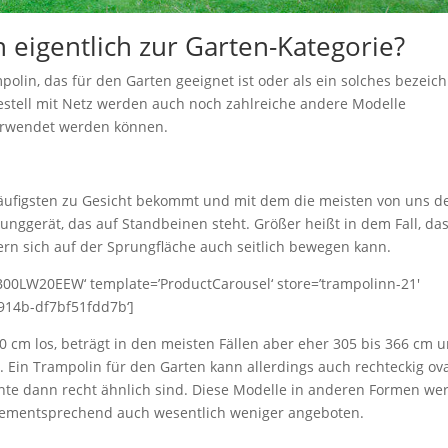
 eigentlich zur Garten-Kategorie?
polin, das für den Garten geeignet ist oder als ein solches bezeic
tell mit Netz werden auch noch zahlreiche andere Modelle
erwendet werden können.
äufigsten zu Gesicht bekommt und mit dem die meisten von uns d
runggerät, das auf Standbeinen steht. Größer heißt in dem Fall, da
ern sich auf der Sprungfläche auch seitlich bewegen kann.
00LW20EEW‘ template=’ProductCarousel‘ store=’trampolinn-21′
-914b-df7bf51fdd7b‘]
 cm los, beträgt in den meisten Fällen aber eher 305 bis 366 cm 
. Ein Trampolin für den Garten kann allerdings auch rechteckig ov
nte dann recht ähnlich sind. Diese Modelle in anderen Formen we
 dementsprechend auch wesentlich weniger angeboten.