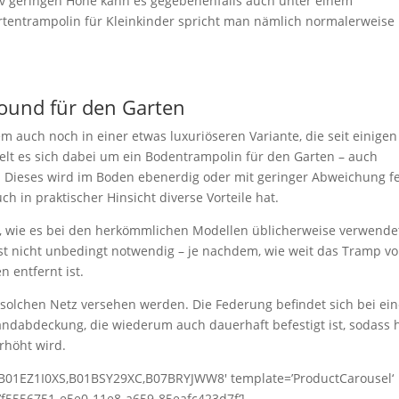
tiv geringen Höhe kann es gegebenenfalls auch unter einem
tentrampolin für Kleinkinder spricht man nämlich normalerweise 
round für den Garten
 auch noch in einer etwas luxuriöseren Variante, die seit einigen
elt es sich dabei um ein Bodentrampolin für den Garten – auch
 Dieses wird im Boden ebenerdig oder mit geringer Abweichung fe
ch in praktischer Hinsicht diverse Vorteile hat.
ll, wie es bei den herkömmlichen Modellen üblicherweise verwende
z ist nicht unbedingt notwendig – je nachdem, wie weit das Tramp v
 entfernt ist.
 solchen Netz versehen werden. Die Federung befindet sich bei ei
ndabdeckung, die wiederum auch dauerhaft befestigt ist, sodass h
rhöht wird.
B01EZ1I0XS,B01BSY29XC,B07BRYJWW8′ template=’ProductCarousel‘
d=’f5556751-e5e0-11e8-a659-85eafc423d7f‘]