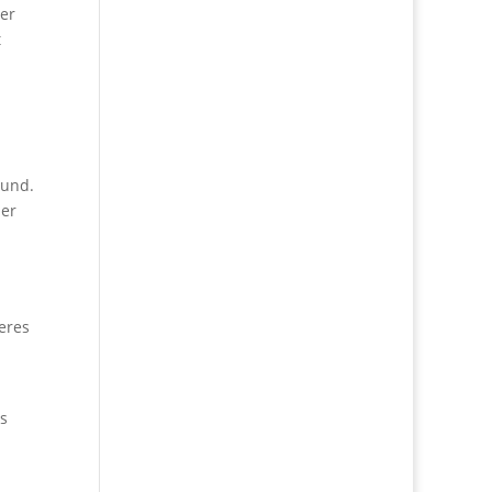
der
t
rund.
der
eres
s