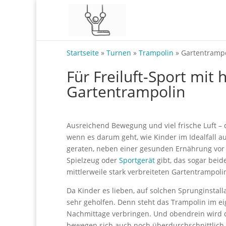
Startseite
»
Turnen
»
Trampolin
»
Gartentramp
Für Freiluft-Sport mit
Gartentrampolin
Ausreichend Bewegung und viel frische Luft – 
wenn es darum geht, wie Kinder im Idealfall a
geraten, neben einer gesunden Ernährung vor
Spielzeug oder
Sportgerät
gibt, das sogar beid
mittlerweile stark verbreiteten Gartentrampoli
Da Kinder es lieben, auf solchen Sprunginstal
sehr geholfen. Denn steht das Trampolin im e
Nachmittage verbringen. Und obendrein wird d
bewegen sich auch noch überdurchschnittlich v