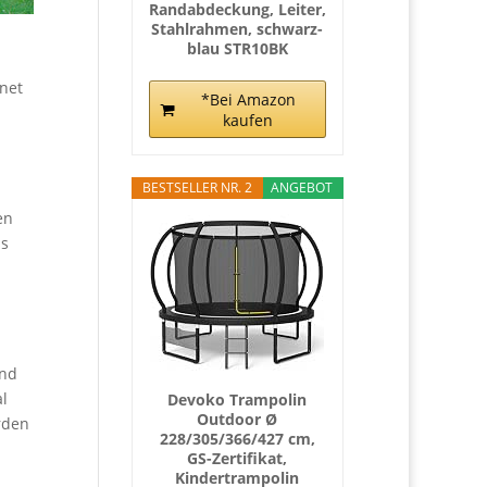
Randabdeckung, Leiter,
Stahlrahmen, schwarz-
blau STR10BK
hnet
*Bei Amazon
kaufen
BESTSELLER NR. 2
ANGEBOT
en
ss
und
al
Devoko Trampolin
Outdoor Ø
rden
228/305/366/427 cm,
GS-Zertifikat,
Kindertrampolin