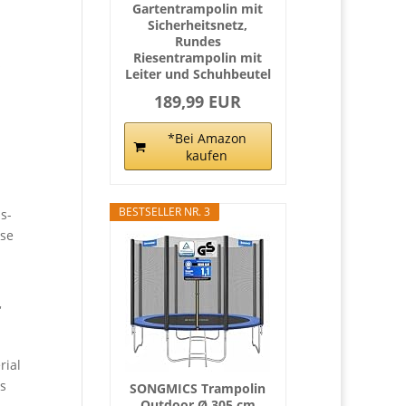
Gartentrampolin mit
Sicherheitsnetz,
Rundes
Riesentrampolin mit
s
Leiter und Schuhbeutel
189,99 EUR
*Bei Amazon
kaufen
BESTSELLER NR. 3
s-
ise
‘
rial
es
SONGMICS Trampolin
Outdoor Ø 305 cm