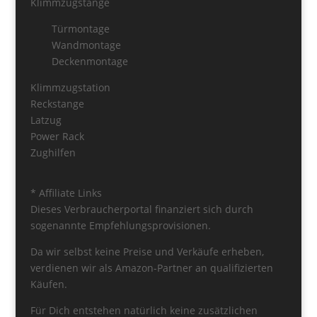
Klimmzugstange
Türmontage
Wandmontage
Deckenmontage
Klimmzugstation
Reckstange
Latzug
Power Rack
Zughilfen
* Affiliate Links
Dieses Verbraucherportal finanziert sich durch
sogenannte Empfehlungsprovisionen.
Da wir selbst keine Preise und Verkäufe erheben,
verdienen wir als Amazon-Partner an qualifizierten
Käufen.
Für Dich entstehen natürlich keine zusätzlichen