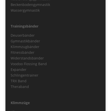
Beckenbodengymnastik
Wassergymnastik
Trainingsbänder
Deuserbänder
Gymnastikbänder
Klimmzugbänder
Fitnessbänder
Widerstandsbänder
Voodoo Flossing Band
Expander
Schlingentrainer
TRX Band
Theraband
Klimmzüge