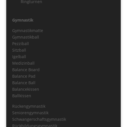
Ringturnen
Gymnastik
Gymnastikmatte
Gymnastikball
Pezziball
Sitzball
Igelball
Medizinball
Balance Board
Balance Pad
Balance Ball
Balancekissen
Ballkissen
Rückengymnastik
Seniorengymnastik
Schwangerschaftsgymnastik
Rückbildungsgymnastik