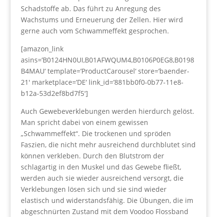
Schadstoffe ab. Das führt zu Anregung des
Wachstums und Erneuerung der Zellen. Hier wird
gerne auch vom Schwammeffekt gesprochen.
[amazon_link
asins=’B0124HN0UI,B01AFWQUM4,B0106P0EG8,B0198
B4MAU‘ template=’ProductCarousel‘ store=’baender-
21′ marketplace=’DE‘ link_id=’881bb0f0-0b77-11e8-
b12a-53d2ef8bd7f5′]
Auch Gewebeverklebungen werden hierdurch gelöst.
Man spricht dabei von einem gewissen
„Schwammeffekt“. Die trockenen und spröden
Faszien, die nicht mehr ausreichend durchblutet sind
können verkleben. Durch den Blutstrom der
schlagartig in den Muskel und das Gewebe fließt,
werden auch sie wieder ausreichend versorgt, die
Verklebungen lösen sich und sie sind wieder
elastisch und widerstandsfähig. Die Übungen, die im
abgeschnürten Zustand mit dem Voodoo Flossband