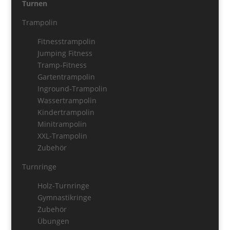
Turnen
Trampolin
Fitnesstrampolin
Jumping Fitness
Tramp-Fitness
Gartentrampolin
Inground-Trampolin
Wassertrampolin
Kindertrampolin
Minitrampolin
XXL-Trampolin
Zubehör
Turnringe
Holz-Turnringe
Gymnastikringe
Zubehör
Übungen