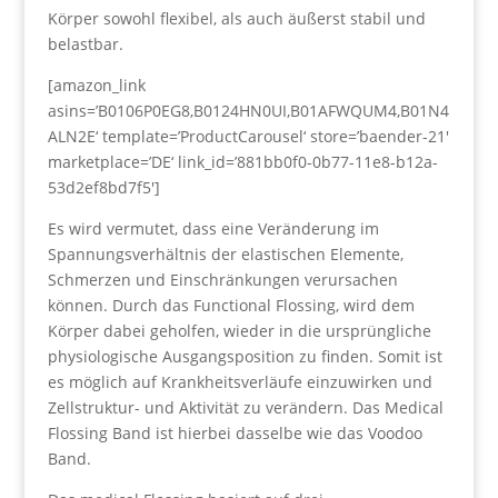
Körper sowohl flexibel, als auch äußerst stabil und
belastbar.
[amazon_link
asins=’B0106P0EG8,B0124HN0UI,B01AFWQUM4,B01N4
ALN2E‘ template=’ProductCarousel‘ store=’baender-21′
marketplace=’DE‘ link_id=’881bb0f0-0b77-11e8-b12a-
53d2ef8bd7f5′]
Es wird vermutet, dass eine Veränderung im
Spannungsverhältnis der elastischen Elemente,
Schmerzen und Einschränkungen verursachen
können. Durch das Functional Flossing, wird dem
Körper dabei geholfen, wieder in die ursprüngliche
physiologische Ausgangsposition zu finden. Somit ist
es möglich auf Krankheitsverläufe einzuwirken und
Zellstruktur- und Aktivität zu verändern. Das Medical
Flossing Band ist hierbei dasselbe wie das Voodoo
Band.