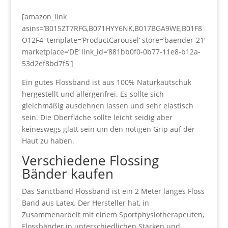
[amazon_link
asins=’B015ZT7RFG,B071HYY6NK,B017BGA9WE,B01F8
O12F4′ template=’ProductCarousel‘ store=’baender-21′
marketplace=’DE‘ link_id=’881bb0f0-0b77-11e8-b12a-
53d2ef8bd7f5′]
Ein gutes Flossband ist aus 100% Naturkautschuk
hergestellt und allergenfrei. Es sollte sich
gleichmäßig ausdehnen lassen und sehr elastisch
sein. Die Oberfläche sollte leicht seidig aber
keineswegs glatt sein um den nötigen Grip auf der
Haut zu haben.
Verschiedene Flossing
Bänder kaufen
Das Sanctband Flossband ist ein 2 Meter langes Floss
Band aus Latex. Der Hersteller hat, in
Zusammenarbeit mit einem Sportphysiotherapeuten,
Flossbänder in unterschiedlichen Stärken und