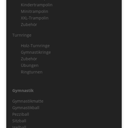
Kindertrampolin
Minitrampolin
XXL-Trampolin
Zubehör
Turnringe
Holz-Turnringe
Gymnastikringe
Zubehör
Übungen
Ringturnen
Gymnastik
Gymnastikmatte
Gymnastikball
Pezziball
Sitzball
Igelball