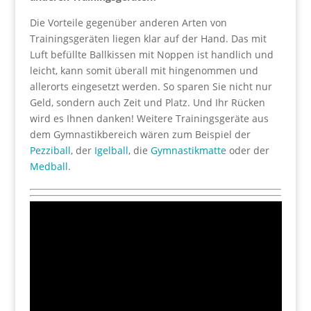
Die Vorteile gegenüber anderen Arten von
Trainingsgeräten liegen klar auf der Hand. Das mit
Luft befüllte Ballkissen mit Noppen ist handlich und
leicht, kann somit überall mit hingenommen und
allerorts eingesetzt werden. So sparen Sie nicht nur
Geld, sondern auch Zeit und Platz. Und Ihr Rücken
wird es Ihnen danken! Weitere Trainingsgeräte aus
dem Gymnastikbereich wären zum Beispiel der
Pezziball
, der
Igelball
, die
Gymnastikmatte
oder der
Medball
.