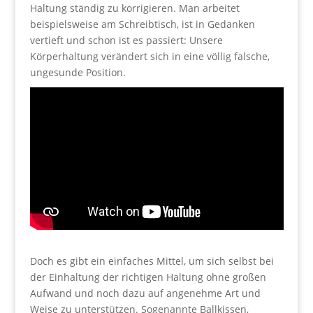
Haltung ständig zu korrigieren. Man arbeitet
beispielsweise am Schreibtisch, ist in Gedanken
vertieft und schon ist es passiert: Unsere
Körperhaltung verändert sich in eine völlig falsche,
ungesunde Position.
Doch es gibt ein einfaches Mittel, um sich selbst bei
der Einhaltung der richtigen Haltung ohne großen
Aufwand und noch dazu auf angenehme Art und
Weise zu unterstützen. Sogenannte Ballkissen,