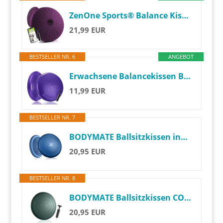
ZenOne Sports® Balance Kissen I Ballsitzkissen für Koordinations- & Rückentraining I Orthopädisches Sitzkissen I Luftkissen für Fitnesstraining inkl. Pumpe & Workout-Guide I Balancekissen
21,99 EUR
BESTSELLER NR. 6
ANGEBOT
Erwachsene Balancekissen Ballsitzkissen mit Luftpumpe, Durchmesser 33cm Balance Training Yoga Matte Massage Board Physiokissen für Core, Koordination Fitness Rückentraining Pad (Lila)
11,99 EUR
BESTSELLER NR. 7
BODYMATE Ballsitzkissen inkl. Pumpe BLAU 34cm Durchmesser - Balance-Kissen, Luftkissen, Balance Pad, Noppenkissen - Core -, Fitness-, Reha-, Koordinations- und Rückentraining
20,95 EUR
BESTSELLER NR. 8
BODYMATE Ballsitzkissen COMFORT inkl. Pumpe MIDNIGHT-GREEN 33cm Durchmesser - Balance-Kissen, Sitzballkissen, Luftkissen, Balance Pad - Core-, Fitness-, Reha-, Koordinations- und Rückentraining
20,95 EUR