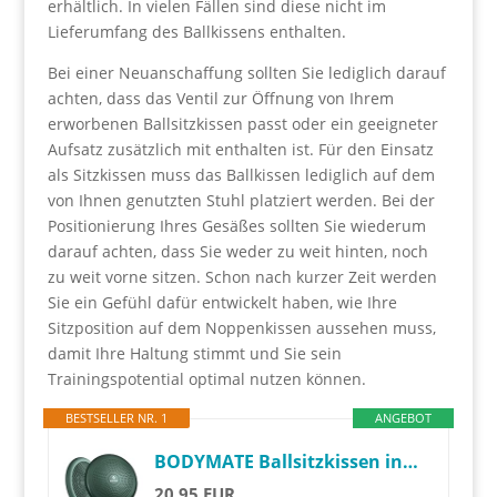
erhältlich. In vielen Fällen sind diese nicht im
Lieferumfang des Ballkissens enthalten.
Bei einer Neuanschaffung sollten Sie lediglich darauf
achten, dass das Ventil zur Öffnung von Ihrem
erworbenen Ballsitzkissen passt oder ein geeigneter
Aufsatz zusätzlich mit enthalten ist. Für den Einsatz
als Sitzkissen muss das Ballkissen lediglich auf dem
von Ihnen genutzten Stuhl platziert werden. Bei der
Positionierung Ihres Gesäßes sollten Sie wiederum
darauf achten, dass Sie weder zu weit hinten, noch
zu weit vorne sitzen. Schon nach kurzer Zeit werden
Sie ein Gefühl dafür entwickelt haben, wie Ihre
Sitzposition auf dem Noppenkissen aussehen muss,
damit Ihre Haltung stimmt und Sie sein
Trainingspotential optimal nutzen können.
BESTSELLER NR. 1
ANGEBOT
BODYMATE Ballsitzkissen inkl. Pumpe MIDNIGHT-GREEN 34cm Durchmesser - Balance-Kissen, Luftkissen, Balance Pad, Noppenkissen - Core-, Fitness-, Reha-, Koordinations- und Rückentraining
20,95 EUR