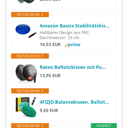
BESTSELLER NR. 2
Amazon Basics Stabilitätskissen zum Aufblasen, Dunkelblau
Haltbares Design aus PVC;
Durchmesser: 33 cm
16,53 EUR
BESTSELLER NR. 3
Retoo Ballsitzkissen mit Pumpe, Balancekissen 33cm, Luftkissen Sitzkissen Rückenschmerzen, Stärkung der Muskulatur, Verbesserung der Körperhaltung, Büro Zuhause Fitness, Schwarz
13,95 EUR
BESTSELLER NR. 4
4FIZJO Balancekissen, Ballsitzkissen mit Pumpe, 33cm Durchmesser, PRO+, Orthopädisches Sitzballkissen, Luftkissen, Sitzkissen, Bürostuhl, Balance Kissen für Core, Yoga, Koordination, grün
9,50 EUR
BESTSELLER NR. 5
ANGEBOT