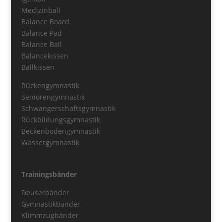
Medizinball
Balance Board
Balance Pad
Balance Ball
Balancekissen
Ballkissen
Rückengymnastik
Seniorengymnastik
Schwangerschaftsgymnastik
Rückbildungsgymnastik
Beckenbodengymnastik
Wassergymnastik
Trainingsbänder
Deuserbänder
Gymnastikbänder
Klimmzugbänder