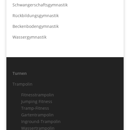
Schwangerschaftsgymnastik
Rückbildungsgymnastik
Beckenbodengymnastik
Wassergymnastik
Turnen
Trampolin
Fitnesstrampolin
Jumping Fitness
Tramp-Fitness
Gartentrampolin
Inground-Trampolin
Wassertrampolin