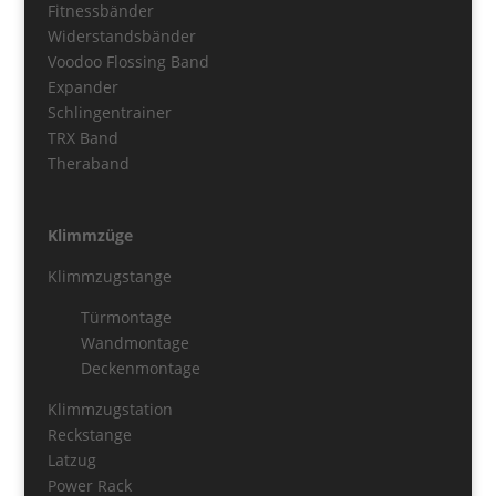
Fitnessbänder
Widerstandsbänder
Voodoo Flossing Band
Expander
Schlingentrainer
TRX Band
Theraband
Klimmzüge
Klimmzugstange
Türmontage
Wandmontage
Deckenmontage
Klimmzugstation
Reckstange
Latzug
Power Rack